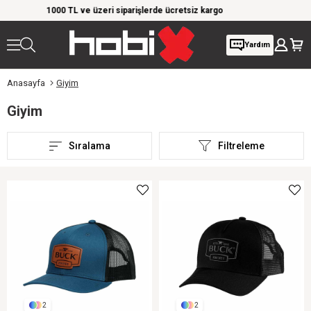
de ücretsiz kargo
Giyim Ürünlerinde %20'ye Varan İndirim!
Yardım
Anasayfa
Giyim
Giyim
Sıralama
Filtreleme
2
2