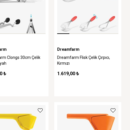
arm
Dreamfarm
rm Clongs 30cm Çelik
Dreamfarm Flisk Çelik Çırpıcı,
iyah
Kırmızı
0 ₺
1.619,00 ₺