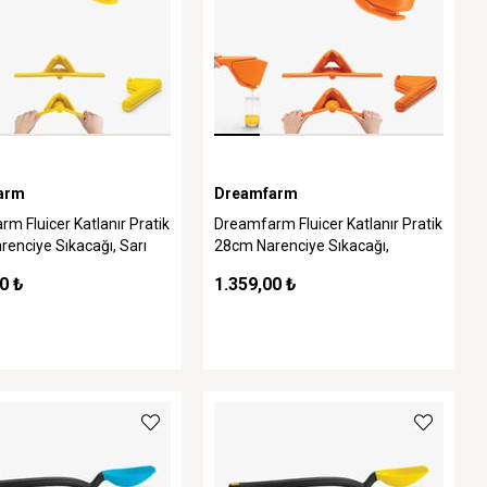
arm
Dreamfarm
m Fluicer Katlanır Pratik
Dreamfarm Fluicer Katlanır Pratik
enciye Sıkacağı, Sarı
28cm Narenciye Sıkacağı,
Turuncu
0 ₺
1.359,00 ₺