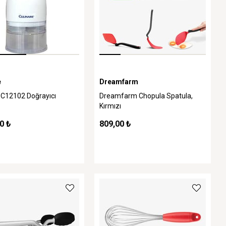
e
Dreamfarm
 C12102 Doğrayıcı
Dreamfarm Chopula Spatula,
Kırmızı
0 ₺
809,00 ₺