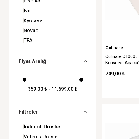
Fischer
Ivo
Kyocera
Novac
TFA
Culinare
Tramontina
Culinare C10005
Victorinox
Fiyat Aralığı
Konserve Açacağ
Zyliss
709,00 ₺
359,00 ₺ - 11.699,00 ₺
Filtreler
İndirimli Ürünler
Videolu Ürünler