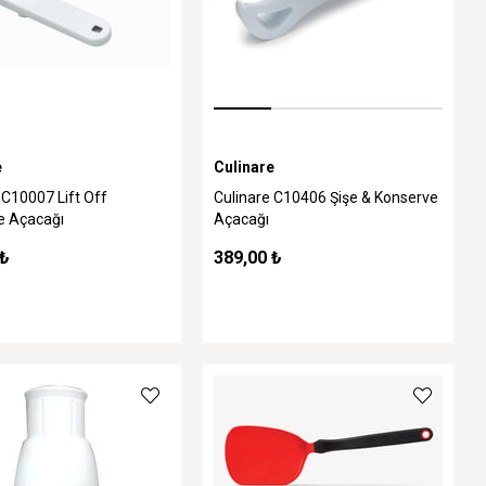
e
Culinare
 C10007 Lift Off
Culinare C10406 Şişe & Konserve
e Açacağı
Açacağı
 ₺
389,00 ₺