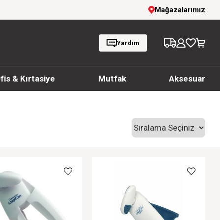
1000 TL ve üzeri siparişlerde ücretsiz kargo
Mağazalarımız
Yardım
fis & Kırtasiye
Mutfak
Aksesuar