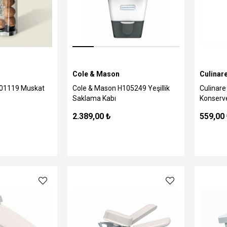
Cole & Mason
Culinar
101119 Muskat
Cole & Mason H105249 Yeşillik
Culinar
Saklama Kabı
Konserv
2.389,00 ₺
559,00