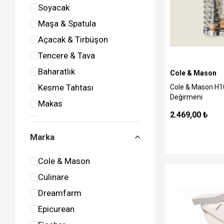
Soyacak
Maşa & Spatula
Açacak & Tirbüşon
Tencere & Tava
Baharatlık
Cole & Mason
Kesme Tahtası
Cole & Mason H
Değirmeni
Makas
2.469,00 ₺
Kesilmez Eldiven
Meyve Sıkacağı
Marka
Cole & Mason
Culinare
Dreamfarm
Epicurean