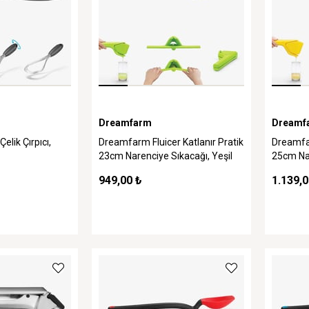
Dreamfarm
Dreamf
elik Çırpıcı,
Dreamfarm Fluicer Katlanır Pratik
Dreamfar
23cm Narenciye Sıkacağı, Yeşil
25cm Nar
949,00 ₺
1.139,0