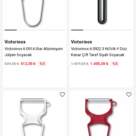
Victorinox
Victorinox
Victorinox 6.0914 Star Alüminyum
Victorinox 6.0922.3 NOVA-Y Düz
Jülyen Soyacak
Kenar Çift Taraf Siyah Soyacak
512,05 ₺
1.405,05 ₺
539,00 ₺
%5
1.479,00 ₺
%5