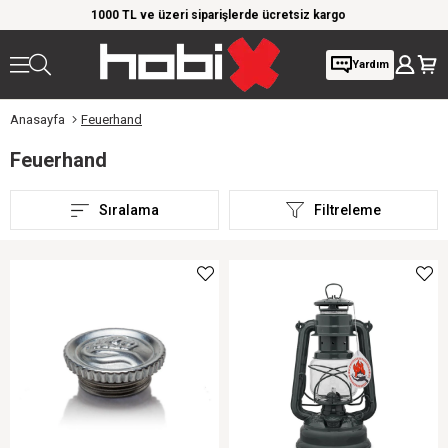
rde ücretsiz kargo
Giyim Ürünlerinde %20'ye Varan İndirim!
Yardım
Anasayfa
Feuerhand
Feuerhand
Sıralama
Filtreleme