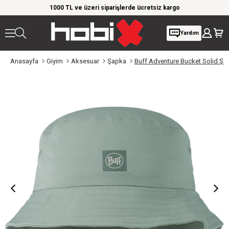
rim!
1000 TL ve üzeri siparişlerde ücretsiz kargo
Giy
Yardım
Anasayfa
Giyim
Aksesuar
Şapka
Buff Adventure Bucket Solid Şa