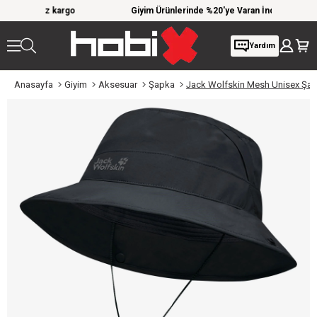
iz kargo
Giyim Ürünlerinde %20'ye Varan İndirim!
10
Yardım
Anasayfa
Giyim
Aksesuar
Şapka
Jack Wolfskin Mesh Unisex Şa