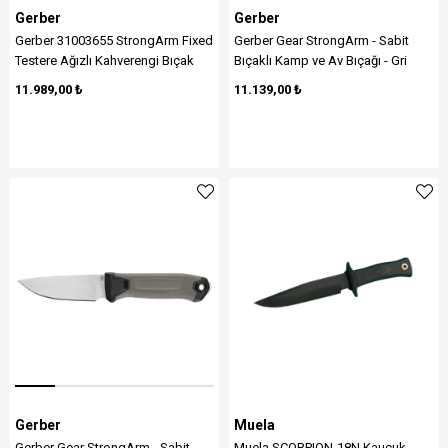
Gerber
Gerber
Gerber 31003655 StrongArm Fixed
Gerber Gear StrongArm - Sabit
Testere Ağızlı Kahverengi Bıçak
Bıçaklı Kamp ve Av Bıçağı - Gri
Blisterli
11.989,00 ₺
11.139,00 ₺
Gerber
Muela
Gerber Gear StrongArm - Sabit
Muela SCORPION-18N Kauçuk