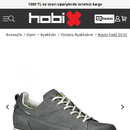
rim!
1000 TL ve üzeri siparişlerde ücretsiz kargo
Giy
Yardım
Anasayfa
Giyim
Ayakkabı
Yürüyüş Ayakkabısı
Asolo Field GV Erk