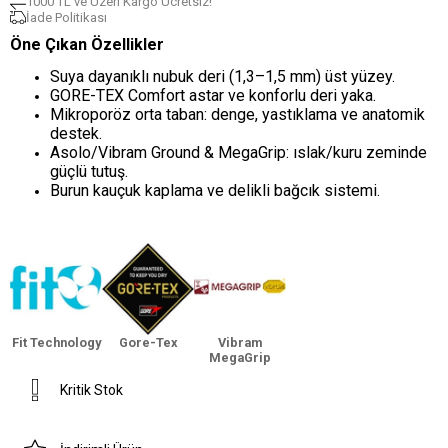
1000 TL ve Üzeri Kargo Ücretsiz!
İade Politikası
Öne Çıkan Özellikler
Suya dayanıklı nubuk deri (1,3–1,5 mm) üst yüzey.
GORE-TEX Comfort astar ve konforlu deri yaka.
Mikroporöz orta taban: denge, yastıklama ve anatomik
destek.
Asolo/Vibram Ground & MegaGrip: ıslak/kuru zeminde
güçlü tutuş.
Burun kauçuk kaplama ve delikli bağcık sistemi.
Fit Technology
Gore-Tex
Vibram
MegaGrip
Kritik Stok