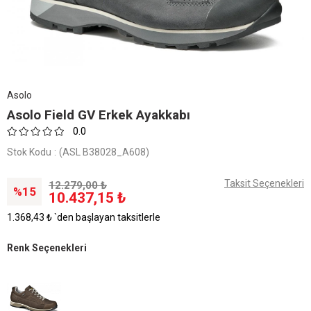
Asolo
Asolo Field GV Erkek Ayakkabı
0.0
Stok Kodu
(ASL B38028_A608)
Taksit Seçenekleri
12.279,00 ₺
15
10.437,15 ₺
1.368,43 ₺
`den başlayan taksitlerle
Renk Seçenekleri