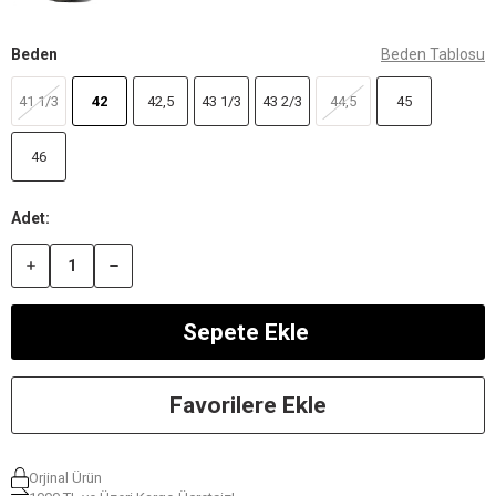
Beden
Beden Tablosu
41 1/3
42
42,5
43 1/3
43 2/3
44,5
45
46
Favorilere Ekle
Orjinal Ürün