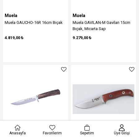
Muela
Muela
Muela GAUCHO-16R 16cm Bıçak
Muela GAVILAN-M Gavilan 15cm
Bıçak, Micarta Sap
4.819,00 ₺
9.279,00 ₺
Anasayfa
Favorilerim
Sepetim
Üye Girişi