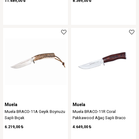
11.489,00 ₺
8.369,00 ₺
Muela
Muela
Muela BRACO-11A Geyik Boynuzu
Muela BRACO-11R Coral
Saplı Bıçak
Pakkawood Ağaç Saplı Braco
Bıçak
6.219,00 ₺
4.649,00 ₺