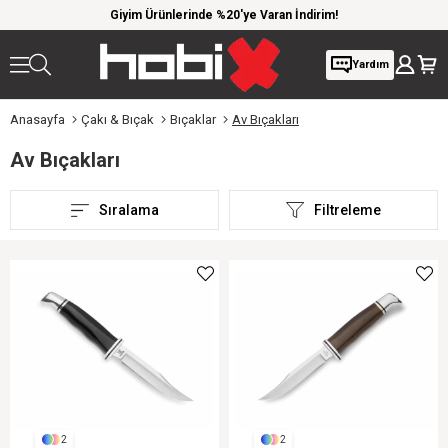
 kargo
Giyim Ürünlerinde %20'ye Varan İndirim!
1000 
Yardım
Anasayfa
Çakı & Bıçak
Bıçaklar
Av Bıçakları
Av Bıçakları
Sıralama
Filtreleme
2
2