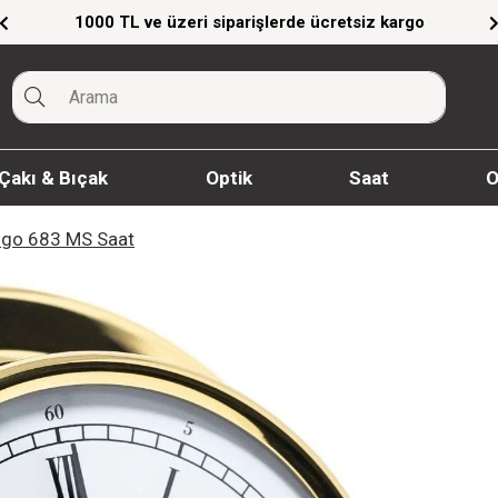
Giyim Ürünlerinde %20'ye Varan İndirim!
Çakı & Bıçak
Optik
Saat
O
igo 683 MS Saat