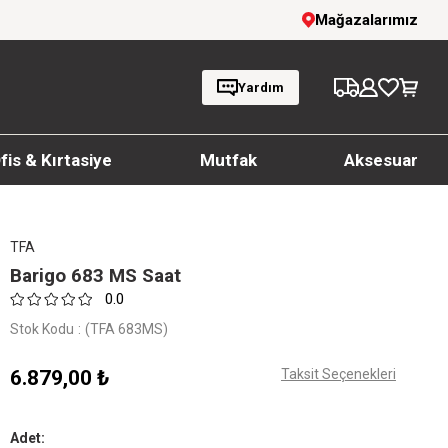
1000 TL ve üzeri siparişlerde ücretsiz kargo
Mağazalarımız
Yardım
fis & Kırtasiye
Mutfak
Aksesuar
TFA
Barigo 683 MS Saat
0.0
Stok Kodu
(TFA 683MS)
6.879,00 ₺
Taksit Seçenekleri