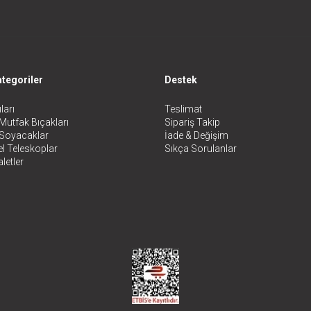
tegoriler
Destek
ları
Teslimat
Mutfak Bıçakları
Sipariş Takip
 Soyacaklar
İade & Değişim
l Teleskoplar
Sıkça Sorulanlar
letler