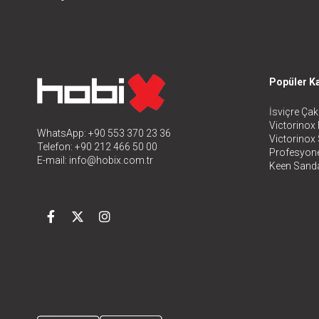
Popüler Ka
İsviçre Çakı
Victorinox 
WhatsApp: +90 553 370 23 36
Victorinox
Telefon: +90 212 466 50 00
Profesyone
E-mail:
info@hobix.com.tr
Keen Sanda