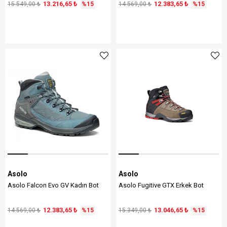
13.216,65 ₺
12.383,65 ₺
15.549,00 ₺
%15
14.569,00 ₺
%15
Asolo
Asolo
Asolo Falcon Evo GV Kadın Bot
Asolo Fugitive GTX Erkek Bot
12.383,65 ₺
13.046,65 ₺
14.569,00 ₺
%15
15.349,00 ₺
%15