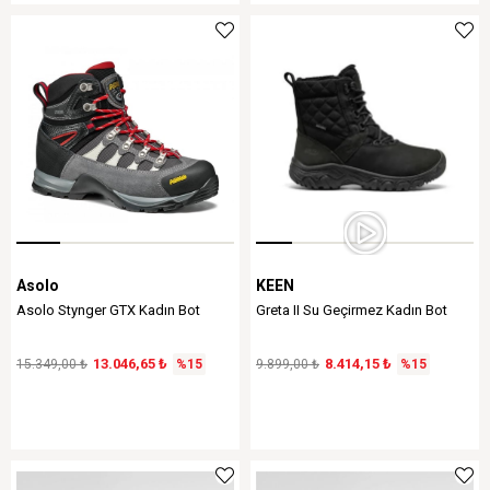
Asolo
KEEN
Asolo Stynger GTX Kadın Bot
Greta II Su Geçirmez Kadın Bot
13.046,65 ₺
8.414,15 ₺
15.349,00 ₺
%15
9.899,00 ₺
%15