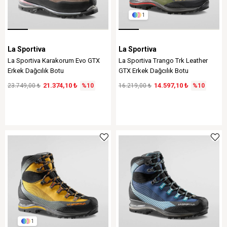
1
La Sportiva
La Sportiva
La Sportiva Karakorum Evo GTX
La Sportiva Trango Trk Leather
Erkek Dağcılık Botu
GTX Erkek Dağcılık Botu
21.374,10 ₺
14.597,10 ₺
23.749,00 ₺
%10
16.219,00 ₺
%10
1