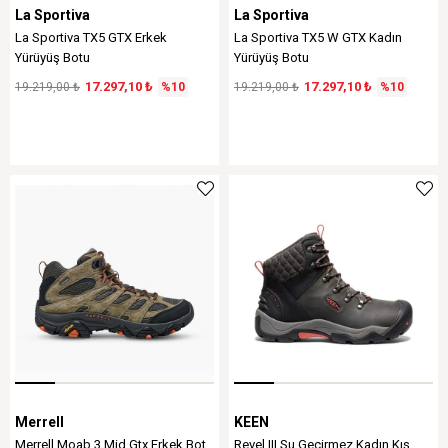
La Sportiva
La Sportiva
La Sportiva TX5 GTX Erkek
La Sportiva TX5 W GTX Kadın
Yürüyüş Botu
Yürüyüş Botu
17.297,10 ₺
17.297,10 ₺
19.219,00 ₺
%10
19.219,00 ₺
%10
Merrell
KEEN
Merrell Moab 3 Mid Gtx Erkek Bot
Revel III Su Geçirmez Kadın Kış