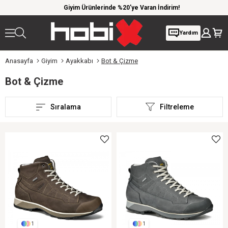
 kargo
Giyim Ürünlerinde %20'ye Varan İndirim!
1000 
Yardım
Anasayfa
Giyim
Ayakkabı
Bot & Çizme
Bot & Çizme
Sıralama
Filtreleme
1
1