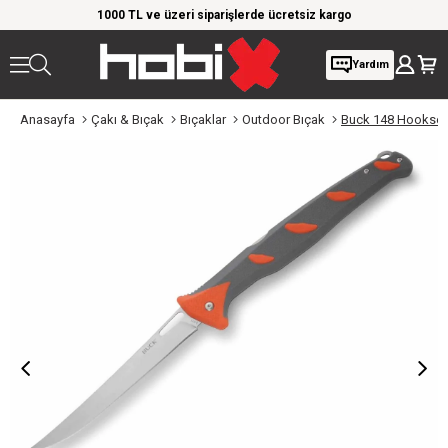
rim!
1000 TL ve üzeri siparişlerde ücretsiz kargo
Giy
Yardım
Anasayfa
Çakı & Bıçak
Bıçaklar
Outdoor Bıçak
Buck 148 Hookset F