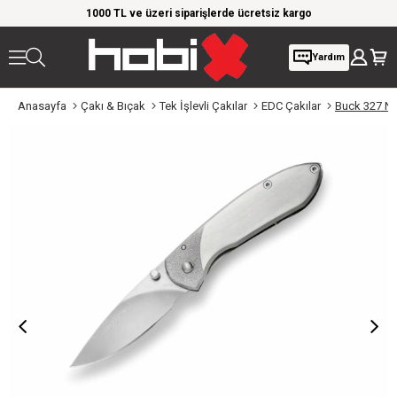
rim!
1000 TL ve üzeri siparişlerde ücretsiz kargo
Giy
Yardım
Anasayfa
Çakı & Bıçak
Tek İşlevli Çakılar
EDC Çakılar
Buck 327 N