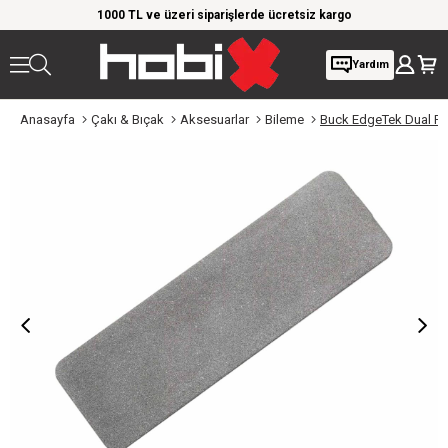
rim!
1000 TL ve üzeri siparişlerde ücretsiz kargo
Giy
Yardım
Anasayfa
Çakı & Bıçak
Aksesuarlar
Bileme
Buck EdgeTek Dual Flat