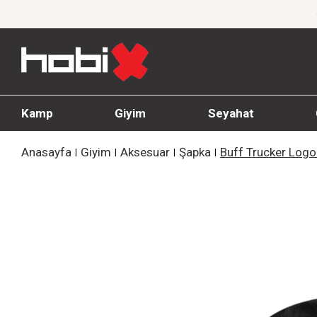
ünlerinde %20'ye Varan İndirim!
1000 TL ve üz
Kamp
Giyim
Seyahat
Anasayfa
Giyim
Aksesuar
Şapka
Buff Trucker Logo