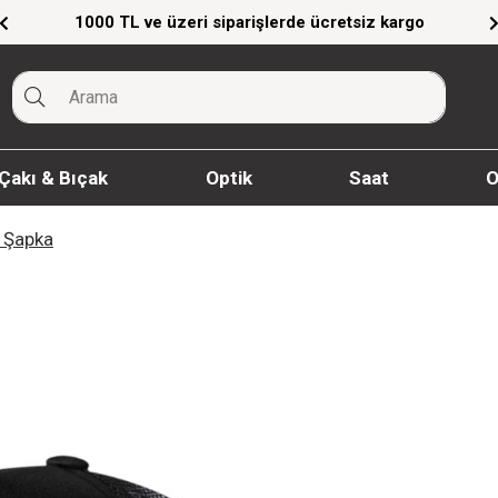
eri siparişlerde ücretsiz kargo
Giyim Ürünler
Çakı & Bıçak
Optik
Saat
O
 Şapka