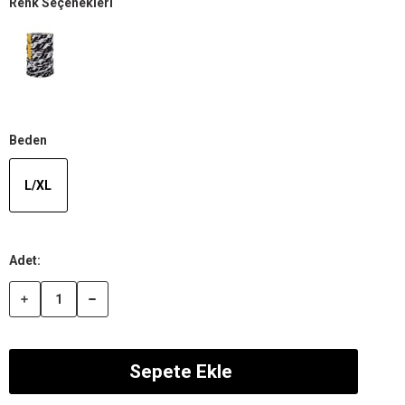
Renk Seçenekleri
Beden
L/XL