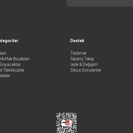
tegoriler
Destek
ları
Teslimat
Mutfak Bıçakları
Sipariş Takip
 Soyacaklar
İade & Değişim
l Teleskoplar
Sıkça Sorulanlar
letler