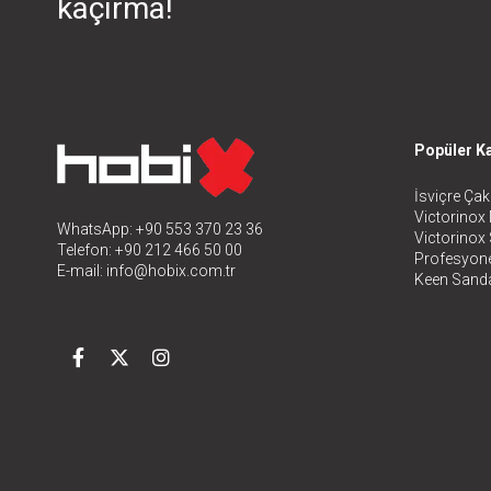
kaçırma!
Popüler Ka
İsviçre Çakı
Victorinox 
WhatsApp: +90 553 370 23 36
Victorinox
Telefon: +90 212 466 50 00
Profesyone
E-mail:
info@hobix.com.tr
Keen Sanda