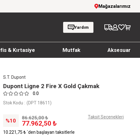
Giyim Ürünlerinde %20'ye Varan İndirim!
Mağazalarımız
Yardım
fis & Kırtasiye
Mutfak
Aksesuar
S.T. Dupont
Dupont Ligne 2 Fire X Gold Çakmak
0.0
Stok Kodu
(DPT 18611)
Taksit Seçenekleri
86.625,00 ₺
10
77.962,50 ₺
10.221,75 ₺
`den başlayan taksitlerle