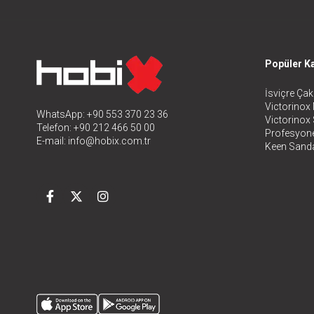
Popüler Ka
İsviçre Çakı
Victorinox 
WhatsApp: +90 553 370 23 36
Victorinox
Telefon: +90 212 466 50 00
Profesyone
E-mail:
info@hobix.com.tr
Keen Sanda