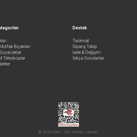
tegoriler
Destek
ları
Teslimat
Mutfak Bıçakları
Sipariş Takip
 Soyacaklar
İade & Değişim
l Teleskoplar
Sıkça Sorulanlar
letler
© 2025 Hobix. Tüm hakları saklıdır.