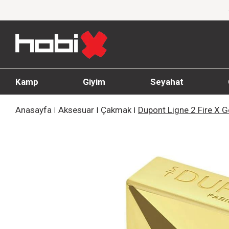
Giyim Ürünlerinde %20'ye Varan İndirim!
Kamp
Giyim
Seyahat
Anasayfa
Aksesuar
Çakmak
Dupont Ligne 2 Fire X 