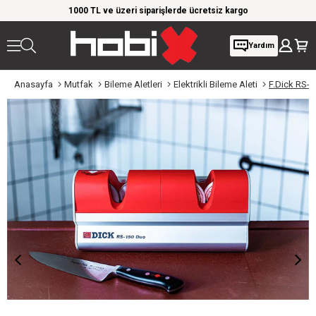
rim!
1000 TL ve üzeri siparişlerde ücretsiz kargo
Giy
Yardım
Anasayfa
Mutfak
Bileme Aletleri
Elektrikli Bileme Aleti
F.Dick RS-