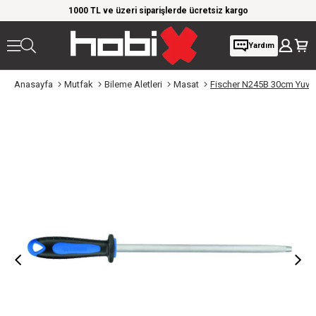
rim!
1000 TL ve üzeri siparişlerde ücretsiz kargo
Giy
Yardım
Anasayfa
Mutfak
Bileme Aletleri
Masat
Fischer N245B 30cm Yuva