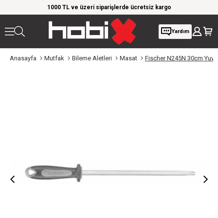
rim!
1000 TL ve üzeri siparişlerde ücretsiz kargo
Giy
Yardım
Anasayfa
Mutfak
Bileme Aletleri
Masat
​​Fischer N245N 30cm Yuva