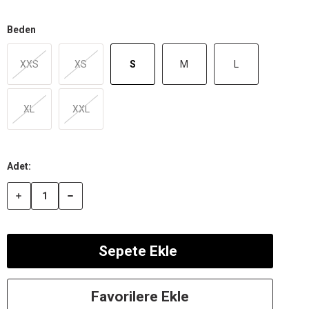
Beden
XXS
XS
S
M
L
XL
XXL
Favorilere Ekle