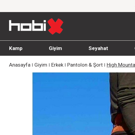
dirim!
1000 TL ve üzeri siparişlerde ücretsiz
Kamp
Giyim
Seyahat
Anasayfa
Giyim
Erkek
Pantolon & Şort
High Mounta