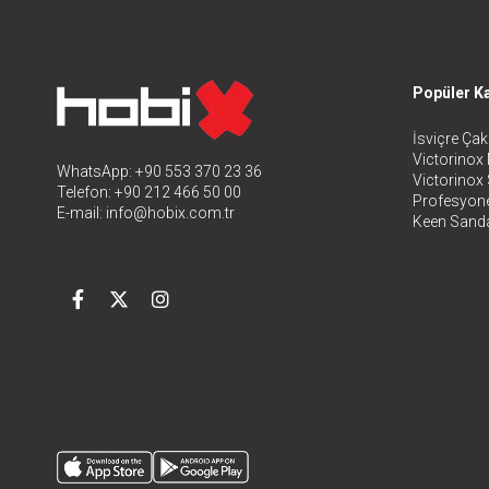
Popüler Ka
İsviçre Çakı
Victorinox 
WhatsApp: +90 553 370 23 36
Victorinox
Telefon: +90 212 466 50 00
Profesyone
E-mail:
info@hobix.com.tr
Keen Sanda