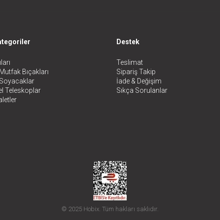
tegoriler
Destek
ları
Teslimat
Mutfak Bıçakları
Sipariş Takip
 Soyacaklar
İade & Değişim
l Teleskoplar
Sıkça Sorulanlar
letler
© 2025 Hobix. Tüm hakları saklıdır.