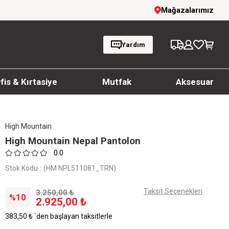
!
1000 TL ve üzeri siparişlerde ücretsiz karg
Mağazalarımız
Yardım
fis & Kırtasiye
Mutfak
Aksesuar
High Mountain
High Mountain Nepal Pantolon
0.0
Stok Kodu
(HM NPL511081_TRN)
Taksit Seçenekleri
3.250,00 ₺
10
2.925,00 ₺
383,50 ₺
`den başlayan taksitlerle