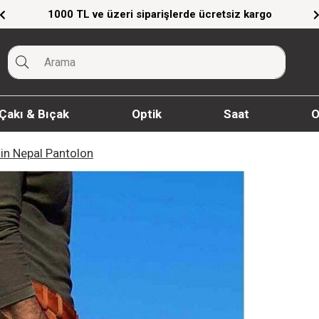
 kargo
Giyim Ürünlerinde %20'ye Varan İndirim
Çakı & Bıçak
Optik
Saat
O
in Nepal Pantolon