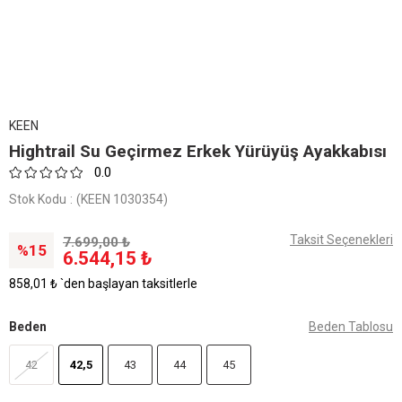
KEEN
Hightrail Su Geçirmez Erkek Yürüyüş Ayakkabısı
0.0
Stok Kodu
(KEEN 1030354)
Taksit Seçenekleri
7.699,00 ₺
15
6.544,15 ₺
858,01 ₺
`den başlayan taksitlerle
Beden
Beden Tablosu
42
42,5
43
44
45