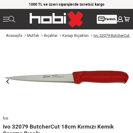
rim!
1000 TL ve üzeri siparişlerde ücretsiz kargo
Giy
Yardım
Anasayfa
Mutfak
Bıçaklar
Kasap Bıçakları
Ivo 32079 ButcherCut 1
Ivo
Ivo 32079 ButcherCut 18cm Kırmızı Kemik