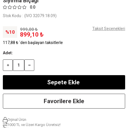
Sıyırma Bıçağı
0.0
Stok Kodu
(IVO 32079.18.09)
Taksit Seçenekleri
999,00 ₺
10
899,10 ₺
117,88 ₺
`den başlayan taksitlerle
Favorilere Ekle
Orjinal Ürün
1000 TL ve Üzeri Kargo Ücretsiz!