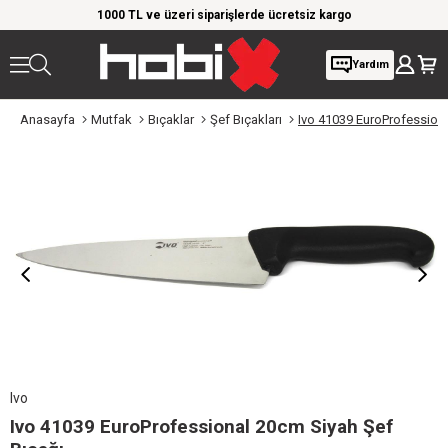
rim!
1000 TL ve üzeri siparişlerde ücretsiz kargo
Giy
Yardım
Anasayfa
Mutfak
Bıçaklar
Şef Bıçakları
Ivo 41039 EuroProfessiona
Ivo
Ivo 41039 EuroProfessional 20cm Siyah Şef