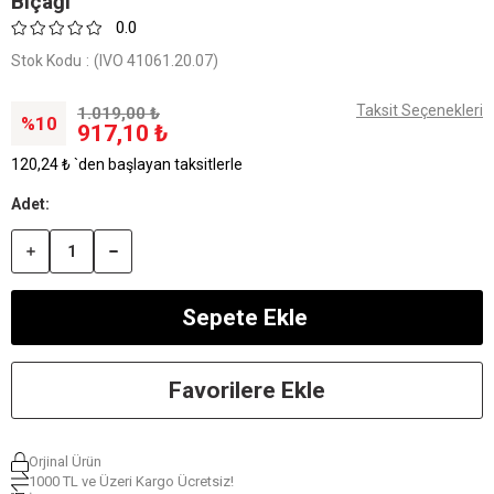
Bıçağı
0.0
Stok Kodu
(IVO 41061.20.07)
Taksit Seçenekleri
1.019,00 ₺
10
917,10 ₺
120,24 ₺
`den başlayan taksitlerle
Favorilere Ekle
Orjinal Ürün
1000 TL ve Üzeri Kargo Ücretsiz!