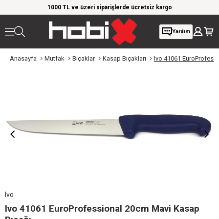
rim!
1000 TL ve üzeri siparişlerde ücretsiz kargo
Giy
Yardım
Anasayfa
Mutfak
Bıçaklar
Kasap Bıçakları
Ivo 41061 EuroProfess
Ivo
Ivo 41061 EuroProfessional 20cm Mavi Kasap