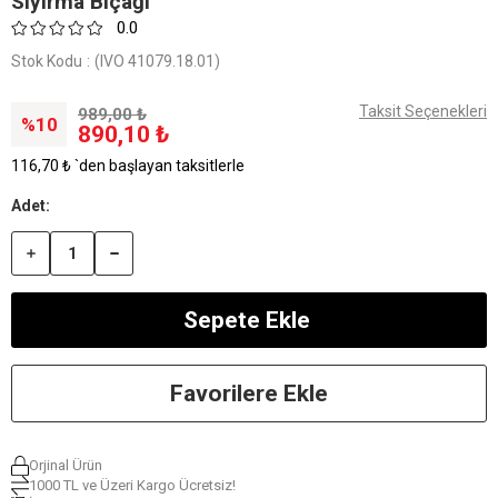
Sıyırma Bıçağı
0.0
Stok Kodu
(IVO 41079.18.01)
Taksit Seçenekleri
989,00 ₺
10
890,10 ₺
116,70 ₺
`den başlayan taksitlerle
Favorilere Ekle
Orjinal Ürün
1000 TL ve Üzeri Kargo Ücretsiz!