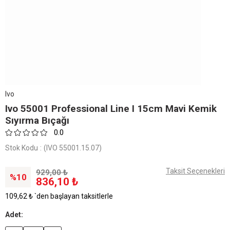
Ivo
Ivo 55001 Professional Line I 15cm Mavi Kemik
Sıyırma Bıçağı​​
0.0
Stok Kodu
(IVO 55001.15.07)
Taksit Seçenekleri
929,00 ₺
10
836,10 ₺
109,62 ₺
`den başlayan taksitlerle