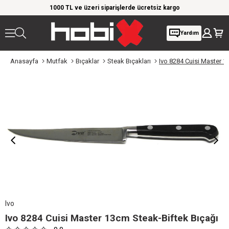
rim!
1000 TL ve üzeri siparişlerde ücretsiz kargo
Giy
Yardım
Anasayfa
Mutfak
Bıçaklar
Steak Bıçakları
Ivo 8284 Cuisi Master 1
Ivo
Ivo 8284 Cuisi Master 13cm Steak-Biftek Bıçağı