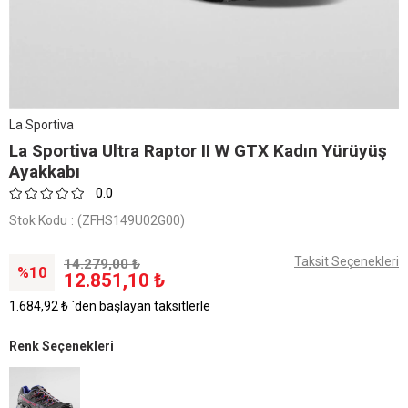
La Sportiva
La Sportiva Ultra Raptor II W GTX Kadın Yürüyüş
Ayakkabı
0.0
Stok Kodu
(ZFHS149U02G00)
Taksit Seçenekleri
14.279,00 ₺
10
12.851,10 ₺
1.684,92 ₺
`den başlayan taksitlerle
Renk Seçenekleri