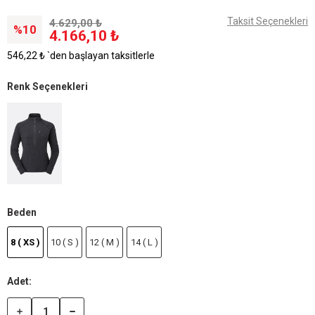
Taksit Seçenekleri
4.629,00 ₺
10
4.166,10 ₺
546,22 ₺
`den başlayan taksitlerle
Renk Seçenekleri
Beden
8 ( XS )
10 ( S )
12 ( M )
14 ( L )