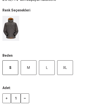
Renk Seçenekleri
Beden
S
M
L
XL