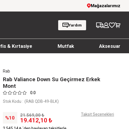
1000 TL ve üzeri siparişlerde ücretsiz kargo
Mağazalarımız
Yardım
fis & Kırtasiye
Mutfak
Aksesuar
Rab
Rab Valiance Down Su Geçirmez Erkek
Mont
0.0
Stok Kodu
(RAB QDB-49-BLK)
Taksit Seçenekleri
21.569,00 ₺
10
19.412,10 ₺
2.545,14 ₺
`den başlayan taksitlerle