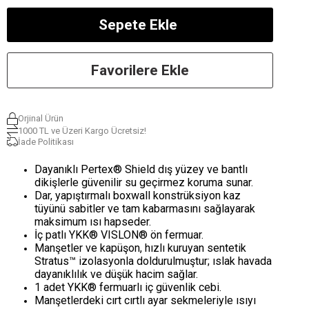
Favorilere Ekle
Orjinal Ürün
1000 TL ve Üzeri Kargo Ücretsiz!
İade Politikası
Dayanıklı Pertex® Shield dış yüzey ve bantlı
dikişlerle güvenilir su geçirmez koruma sunar.
Dar, yapıştırmalı boxwall konstrüksiyon kaz
tüyünü sabitler ve tam kabarmasını sağlayarak
maksimum ısı hapseder.
İç patlı YKK® VISLON® ön fermuar.
Manşetler ve kapüşon, hızlı kuruyan sentetik
Stratus™ izolasyonla doldurulmuştur; ıslak havada
dayanıklılık ve düşük hacim sağlar.
1 adet YKK® fermuarlı iç güvenlik cebi.
Manşetlerdeki cırt cırtlı ayar sekmeleriyle ısıyı