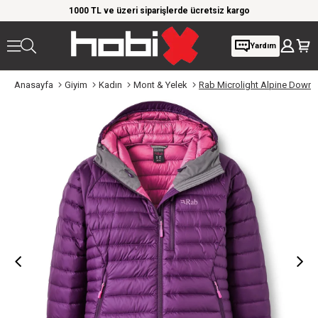
TL ve üzeri siparişlerde ücretsiz kargo
Giyim Ürünlerinde %20'ye 
Yardım
Anasayfa
Giyim
Kadın
Mont & Yelek
Rab Microlight Alpine Down 