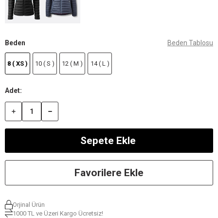
Beden
Beden Tablosu
8 ( XS )
10 ( S )
12 ( M )
14 ( L )
Favorilere Ekle
Orjinal Ürün
1000 TL ve Üzeri Kargo Ücretsiz!