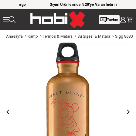
iz kargo
Giyim Ürünlerinde %20'ye Varan İndirim!
10
Yardım
Anasayfa
Kamp
Termos & Matara
Su Şişesi & Matara