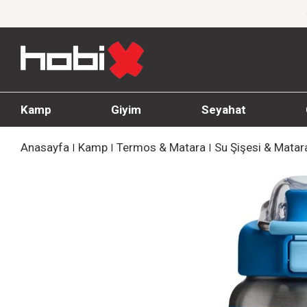
ünlerinde %20'ye Varan İndirim!
1000 TL ve üz
Kamp
Giyim
Seyahat
Anasayfa
Kamp
Termos & Matara
Su Şişesi & Matar