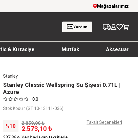
inde %20'ye Varan İndirim!
Mağazalarımız
1000 TL ve üzeri s
Yardım
fis & Kırtasiye
Mutfak
Aksesuar
Stanley
Stanley Classic Wellspring Su Şişesi 0.71L |
Azure
0.0
Stok Kodu
(ST 10-13111-036)
Taksit Seçenekleri
2.859,00 ₺
10
2.573,10 ₺
337,36 ₺
`den başlayan taksitlerle