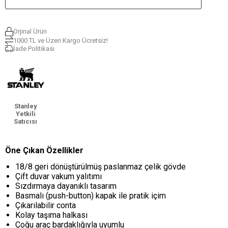
Orjinal Ürün
1000 TL ve Üzeri Kargo Ücretsiz!
İade Politikası
Stanley
Yetkili
Satıcısı
Öne Çıkan Özellikler
18/8 geri dönüştürülmüş paslanmaz çelik gövde
Çift duvar vakum yalıtımı
Sızdırmaya dayanıklı tasarım
Basmalı (push-button) kapak ile pratik içim
Çıkarılabilir conta
Kolay taşıma halkası
Çoğu araç bardaklığıyla uyumlu