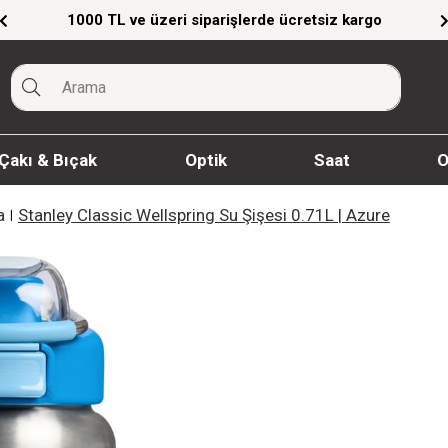
eri siparişlerde ücretsiz kargo
Giyim Ürünler
Çakı & Bıçak
Optik
Saat
O
a
Stanley Classic Wellspring Su Şişesi 0.71L | Azure