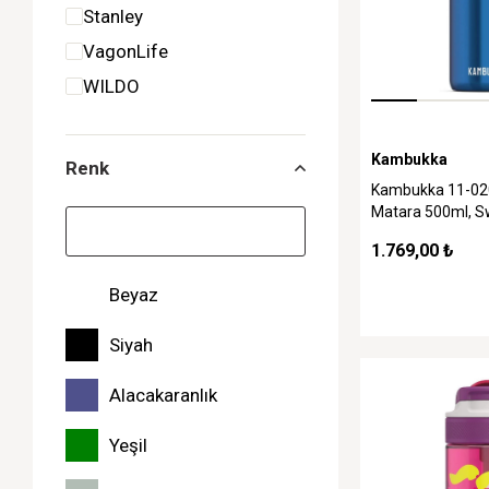
Stanley
VagonLife
WILDO
Kambukka
Renk
Kambukka 11-02
Matara 500ml, Sw
1.769,00 ₺
Beyaz
Siyah
Alacakaranlık
Yeşil