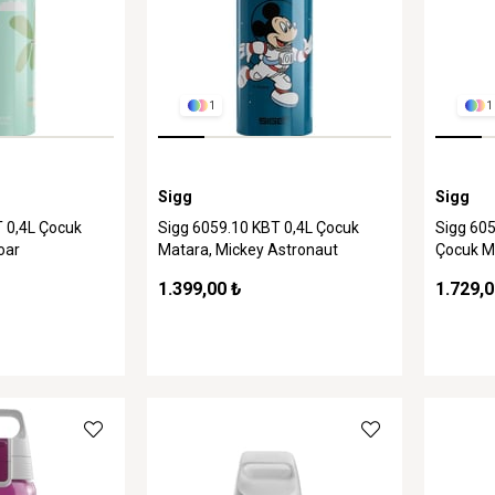
1
1
Sigg
Sigg
 0,4L Çocuk
Sigg 6059.10 KBT 0,4L Çocuk
Sigg 605
oar
Matara, Mickey Astronaut
Çocuk Ma
1.399,00 ₺
1.729,0