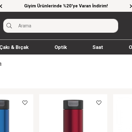
Giyim Ürünlerinde %20'ye Varan İndirim!
Çakı & Bıçak
Optik
Saat
O
a