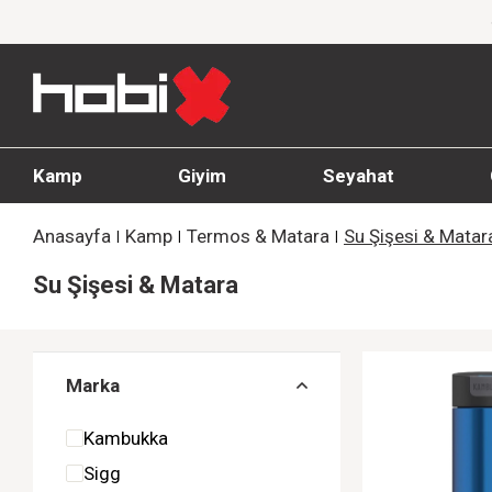
1000 TL ve üzeri siparişlerde ücretsiz kargo
Kamp
Giyim
Seyahat
Anasayfa
Kamp
Termos & Matara
Su Şişesi & Matar
Su Şişesi & Matara
Marka
Kambukka
Sigg