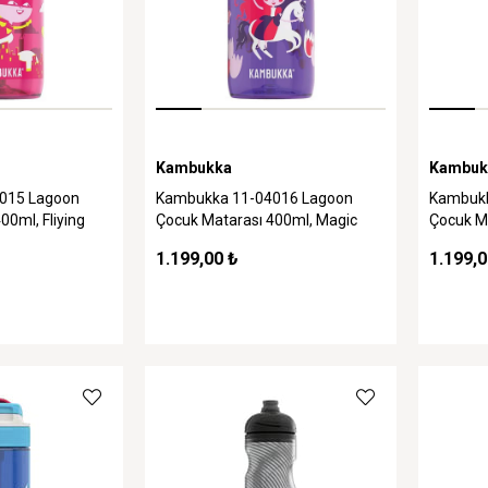
Kambukka
Kambuk
015 Lagoon
Kambukka 11-04016 Lagoon
Kambukk
00ml, Fliying
Çocuk Matarası 400ml, Magic
Çocuk Ma
Princess
Superbo
1.199,00 ₺
1.199,0