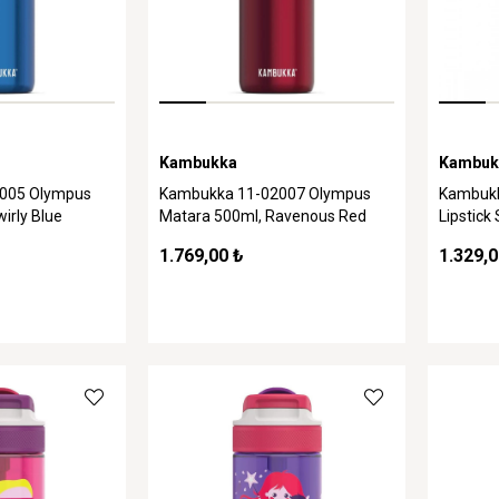
Kambukka
Kambuk
005 Olympus
Kambukka 11-02007 Olympus
Kambukk
irly Blue
Matara 500ml, Ravenous Red
Lipstick
1.769,00 ₺
1.329,0