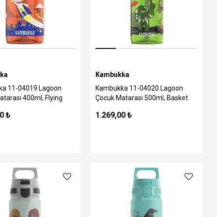
ka
Kambukka
a 11-04019 Lagoon
Kambukka 11-04020 Lagoon
tarası 400ml, Flying
Çocuk Matarası 500ml, Basket
y
Robo
0 ₺
1.269,00 ₺