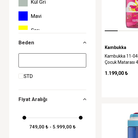
Kül Gri
Mavi
Sarı
Beden
Turuncu
Kambukka
Kambukka 11-04
Toz Pembe
Çocuk Matarası 4
Supergirl
Lila
1.199,00 ₺
STD
Fiyat Aralığı
749,00 ₺ - 5.999,00 ₺