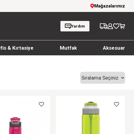
1000 TL ve üzeri siparişlerde ücretsiz kargo
Mağazalarımız
Yardım
fis & Kırtasiye
Mutfak
Aksesuar