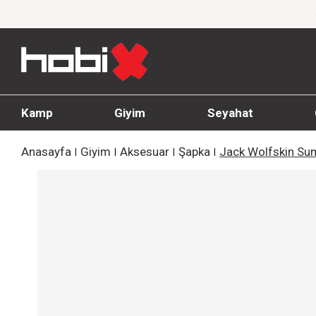
n İndirim!
1000 TL ve üzeri siparişlerde ücre
Kamp
Giyim
Seyahat
Anasayfa
Giyim
Aksesuar
Şapka
Jack Wolfskin Su