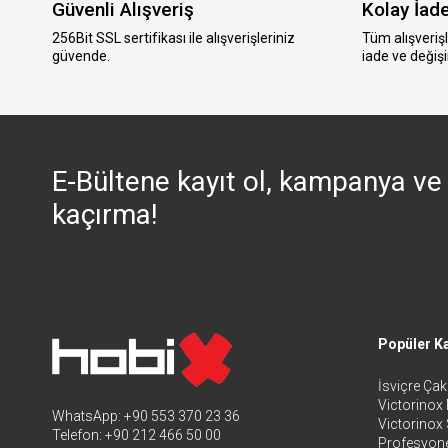
Güvenli Alışveriş
Kolay İad
256Bit SSL sertifikası ile alışverişleriniz
Tüm alışveriş
güvende.
iade ve değişi
E-Bültene kayıt ol, kampanya ve 
kaçırma!
Popüler Ka
İsviçre Çakı
Victorinox 
WhatsApp: +90 553 370 23 36
Victorinox
Telefon: +90 212 466 50 00
Profesyone