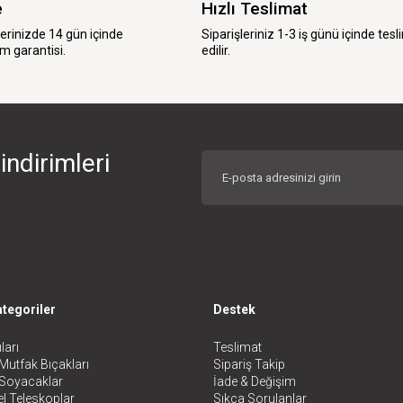
e
Hızlı Teslimat
lerinizde 14 gün içinde
Siparişleriniz 1-3 iş günü içinde tesl
m garantisi.
edilir.
indirimleri
tegoriler
Destek
ları
Teslimat
Mutfak Bıçakları
Sipariş Takip
 Soyacaklar
İade & Değişim
l Teleskoplar
Sıkça Sorulanlar