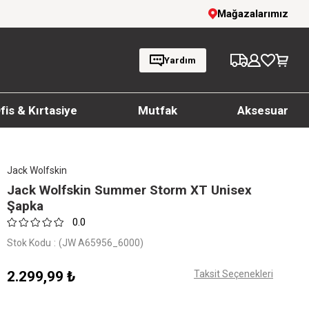
irim!
1000 TL ve üzeri siparişlerde ücretsiz 
Mağazalarımız
Yardım
fis & Kırtasiye
Mutfak
Aksesuar
Jack Wolfskin
Jack Wolfskin Summer Storm XT Unisex
Şapka
0.0
Stok Kodu
(JW A65956_6000)
2.299,99 ₺
Taksit Seçenekleri