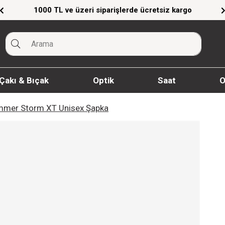
tsiz kargo
Giyim Ürünlerinde %20'ye Varan İnd
Çakı & Bıçak
Optik
Saat
O
mmer Storm XT Unisex Şapka