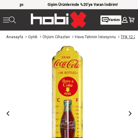
iz kargo
Giyim Ürünlerinde %20'ye Varan İndirim!
10
Yardım
Anasayfa
Optik
Ölçüm Cihazları
Hava Tahmin İstasyonu
TFA 12.20