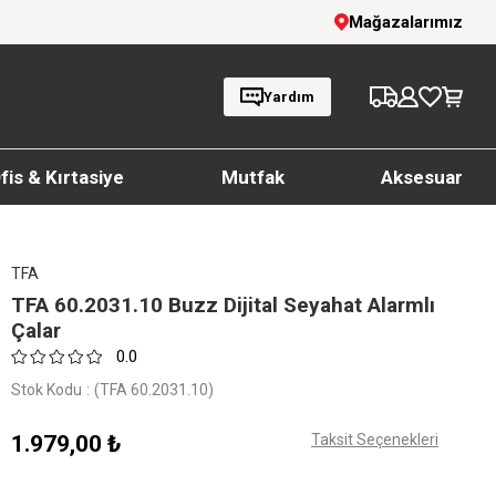
1000 TL ve üzeri siparişlerde ücretsiz kargo
Mağazalarımız
Yardım
fis & Kırtasiye
Mutfak
Aksesuar
TFA
TFA 60.2031.10 Buzz Dijital Seyahat Alarmlı
Çalar
0.0
Stok Kodu
(TFA 60.2031.10)
1.979,00 ₺
Taksit Seçenekleri