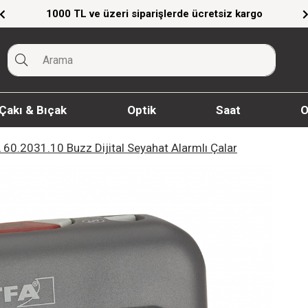
Giyim Ürünlerinde %20'ye Varan İndirim!
Çakı & Bıçak
Optik
Saat
O
 60.2031.10 Buzz Dijital Seyahat Alarmlı Çalar