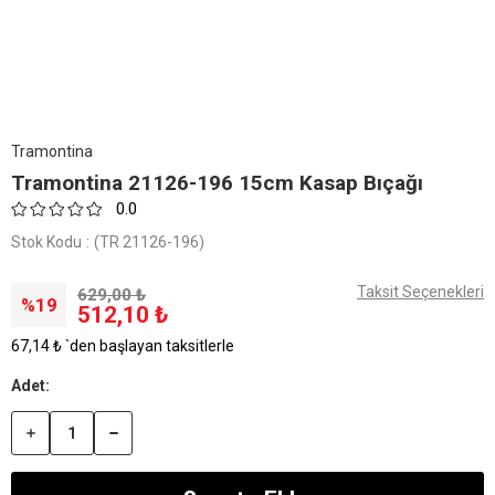
Tramontina
Tramontina 21126-196 15cm Kasap Bıçağı
0.0
Stok Kodu
(TR 21126-196)
Taksit Seçenekleri
629,00 ₺
19
512,10 ₺
67,14 ₺
`den başlayan taksitlerle