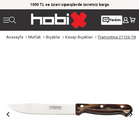
rim!
1000 TL ve üzeri siparişlerde ücretsiz kargo
Giy
Yardım
Anasayfa
Mutfak
Bıçaklar
Kasap Bıçakları
Tramontina 21126-196