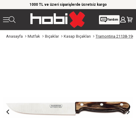
rim!
1000 TL ve üzeri siparişlerde ücretsiz kargo
Giy
Yardım
Anasayfa
Mutfak
Bıçaklar
Kasap Bıçakları
Tramontina 21138-196