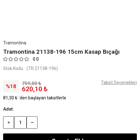
Tramontina
Tramontina 21138-196 15cm Kasap Bıçağı
0.0
Stok Kodu
(TR 21138-196)
Taksit Seçenekleri
759,00 ₺
18
620,10 ₺
81,30 ₺
`den başlayan taksitlerle