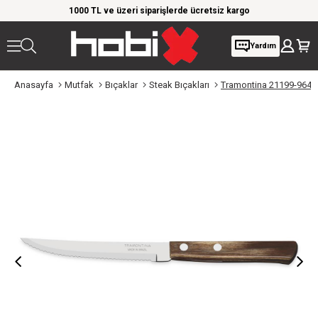
rim!
1000 TL ve üzeri siparişlerde ücretsiz kargo
Giy
Yardım
Anasayfa
Mutfak
Bıçaklar
Steak Bıçakları
Tramontina 21199-964 B