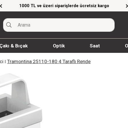
siz kargo
Giyim Ürünlerinde %20'ye Varan İndi
Çakı & Bıçak
Optik
Saat
O
ci
Tramontina 25110-180 4 Taraflı Rende