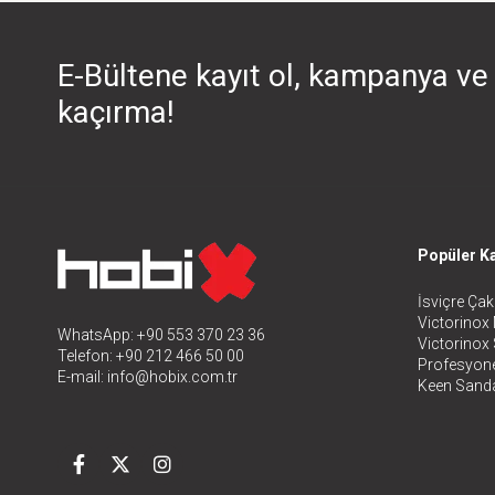
E-Bültene kayıt ol, kampanya ve 
kaçırma!
Popüler Ka
İsviçre Çakı
Victorinox 
WhatsApp: +90 553 370 23 36
Victorinox
Telefon: +90 212 466 50 00
Profesyone
E-mail:
info@hobix.com.tr
Keen Sanda