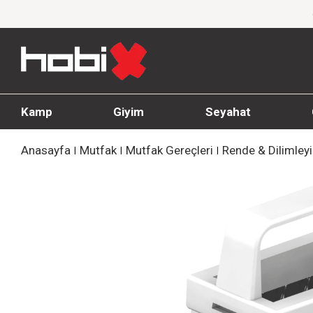
 İndirim!
1000 TL ve üzeri siparişlerde ücret
Kamp
Giyim
Seyahat
Anasayfa
Mutfak
Mutfak Gereçleri
Rende & Dilimleyi