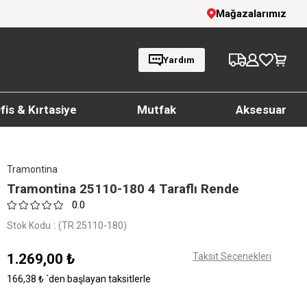
rim!
1000 TL ve üzeri siparişlerde ücretsiz k
Mağazalarımız
Yardım
fis & Kırtasiye
Mutfak
Aksesuar
Tramontina
Tramontina 25110-180 4 Taraflı Rende
0.0
Stok Kodu
(TR 25110-180)
1.269,00 ₺
Taksit Seçenekleri
166,38 ₺
`den başlayan taksitlerle