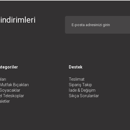
indirimleri
tegoriler
Destek
ları
Teslimat
Mutfak Bıçakları
Sipariş Takip
 Soyacaklar
İade & Değişim
l Teleskoplar
Sıkça Sorulanlar
letler