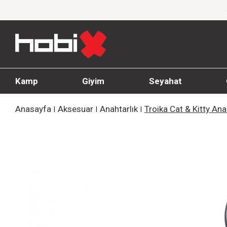
Giyim Ürünlerinde %20'ye Varan İndirim!
Kamp
Giyim
Seyahat
Anasayfa
Aksesuar
Anahtarlık
Troika Cat & Kitty Ana