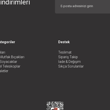
indirimleri
tegoriler
Destek
ları
Teslimat
Mutfak Bıçakları
Sipariş Takip
 Soyacaklar
İade & Değişim
l Teleskoplar
Sıkça Sorulanlar
letler