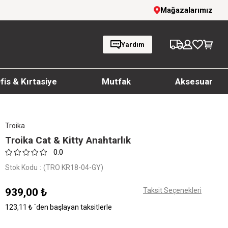
Giyim Ürünlerinde %20'ye Varan İndirim!
Mağazalarımız
Yardım
fis & Kırtasiye
Mutfak
Aksesuar
Troika
Troika Cat & Kitty Anahtarlık
0.0
Stok Kodu
(TRO KR18-04-GY)
939,00 ₺
Taksit Seçenekleri
123,11 ₺
`den başlayan taksitlerle