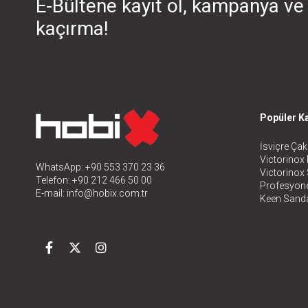
E-Bültene kayıt ol, kampanya ve 
kaçırma!
Popüler Ka
İsviçre Çakı
Victorinox 
WhatsApp: +90 553 370 23 36
Victorinox
Telefon: +90 212 466 50 00
Profesyone
E-mail:
info@hobix.com.tr
Keen Sanda