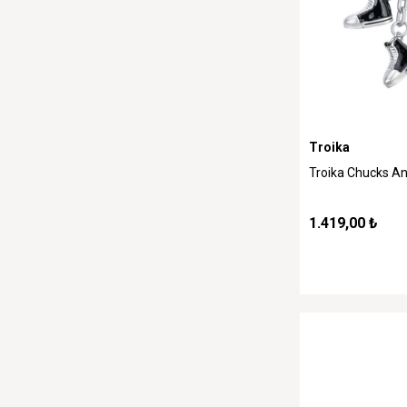
Troika
Troika Chucks An
1.419,00 ₺