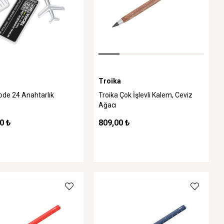
Troika
ode 24 Anahtarlık
Troika Çok İşlevli Kalem, Ceviz
Ağacı
0 ₺
809,00 ₺