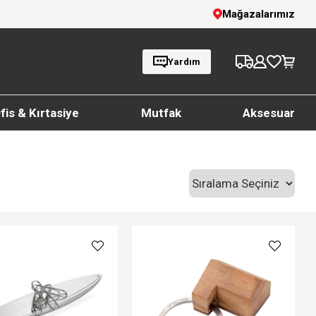
1000 TL ve üzeri siparişlerde ücretsiz kargo
Mağazalarımız
Yardım
fis & Kırtasiye
Mutfak
Aksesuar