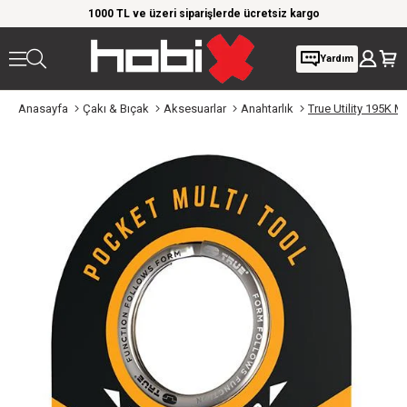
rim!
1000 TL ve üzeri siparişlerde ücretsiz kargo
Giy
Yardım
Anasayfa
Çakı & Bıçak
Aksesuarlar
Anahtarlık
​True Utility 195K M