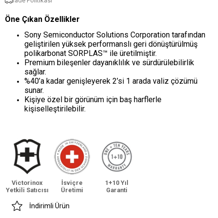
İade Politikası
Öne Çıkan Özellikler
Sony Semiconductor Solutions Corporation tarafından
geliştirilen yüksek performanslı geri dönüştürülmüş
polikarbonat SORPLAS™ ile üretilmiştir.
Premium bileşenler dayanıklılık ve sürdürülebilirlik
sağlar.
%40’a kadar genişleyerek 2’si 1 arada valiz çözümü
sunar.
Kişiye özel bir görünüm için baş harflerle
kişiselleştirilebilir.
Victorinox
İsviçre
1+10 Yıl
Yetkili Satıcısı
Üretimi
Garanti
İndirimli Ürün