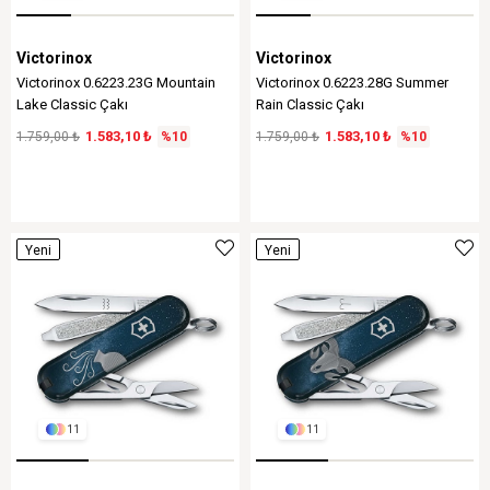
Victorinox
Victorinox
Victorinox 0.6223.23G Mountain
Victorinox 0.6223.28G Summer
Lake Classic Çakı
Rain Classic Çakı
1.583,10 ₺
1.583,10 ₺
1.759,00 ₺
%10
1.759,00 ₺
%10
Yeni
Yeni
Ürün
Ürün
11
11