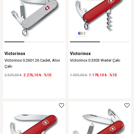
2
Victorinox
Victorinox
Victorinox 0.2601.26 Cadet, Alox
Victorinox 0.3303 Waiter Çakı
Çakı
2.276,10 ₺
1.178,10 ₺
2.529,00 ₺
%10
1.309,00 ₺
%10