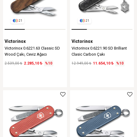
21
21
Victorinox
Victorinox
Victorinox 0.6221.63 Classic SD
Victorinox 0.6221.90 SD Brilliant
Wood Çakı, Ceviz Ağacı
Clasic Carbon Çakı
2.285,10 ₺
11.654,10 ₺
2.539,00 ₺
%10
12.949,00 ₺
%10