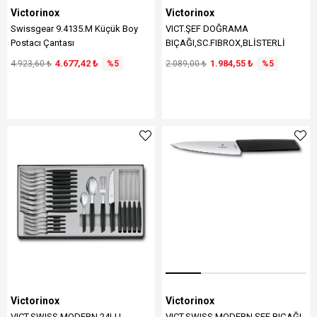
Victorinox
Victorinox
Swissgear 9.4135.M Küçük Boy
VICT.ŞEF DOĞRAMA
Postacı Çantası
BIÇAĞI,SC.FIBROX,BLİSTERLİ
4.677,42 ₺
1.984,55 ₺
4.923,60 ₺
%5
2.089,00 ₺
%5
Victorinox
Victorinox
VICT.SWISS MODERN 24LU
VICT.SWISS MODERN ŞEF BIÇAĞI