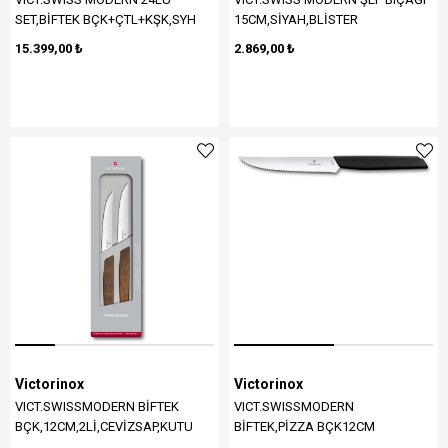
SET,BİFTEK BÇK+ÇTL+KŞK,SYH
15CM,SİYAH,BLİSTER
15.399,00 ₺
2.869,00 ₺
Victorinox
Victorinox
VICT.SWISSMODERN BİFTEK
VICT.SWISSMODERN
BÇK,12CM,2Lİ,CEVİZSAP,KUTU
BİFTEK,PİZZA BÇK12CM
TIRTIKLI,SYH