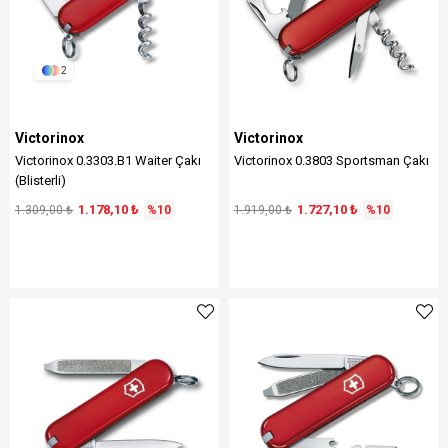
2
Victorinox
Victorinox
Victorinox 0.3303.B1 Waiter Çakı
Victorinox 0.3803 Sportsman Çakı
(Blisterli)
1.178,10 ₺
1.727,10 ₺
1.309,00 ₺
%10
1.919,00 ₺
%10