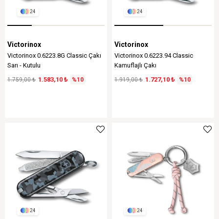
24
24
Victorinox
Victorinox
Victorinox 0.6223.8G Classic Çakı
Victorinox 0.6223.94 Classic
Sarı - Kutulu
Kamuflajlı Çakı
1.583,10 ₺
1.727,10 ₺
1.759,00 ₺
%10
1.919,00 ₺
%10
24
24