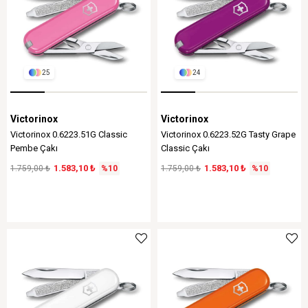
25
24
Victorinox
Victorinox
Victorinox 0.6223.51G Classic
Victorinox 0.6223.52G Tasty Grape
Pembe Çakı
Classic Çakı
1.583,10 ₺
1.583,10 ₺
1.759,00 ₺
%10
1.759,00 ₺
%10