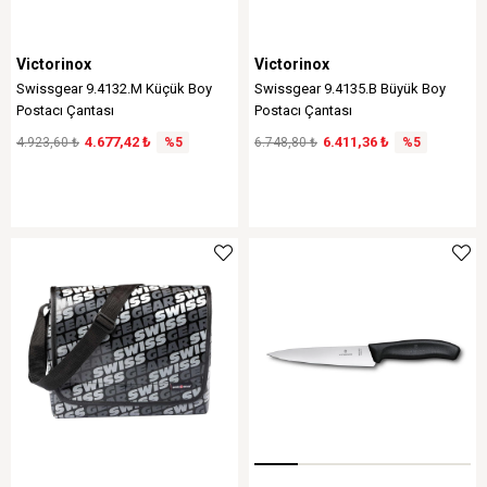
Victorinox
Victorinox
Swissgear 9.4132.M Küçük Boy
Swissgear 9.4135.B Büyük Boy
Postacı Çantası
Postacı Çantası
4.677,42 ₺
6.411,36 ₺
4.923,60 ₺
%5
6.748,80 ₺
%5