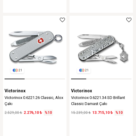
21
21
Victorinox
Victorinox
Victorinox 0.6221.26 Classic, Alox
Victorinox 0.6221.34 SD Brillant
Çakı
Classic Damast Çakı
2.276,10 ₺
13.715,10 ₺
2.529,00 ₺
%10
15.239,00 ₺
%10