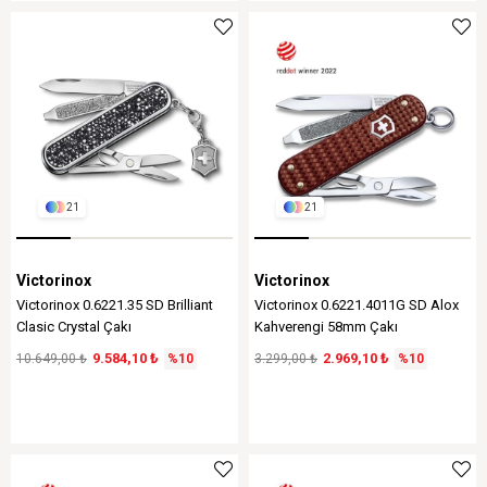
21
21
Victorinox
Victorinox
Victorinox 0.6221.35 SD Brilliant
Victorinox 0.6221.4011G SD Alox
Clasic Crystal Çakı
Kahverengi 58mm Çakı
9.584,10 ₺
2.969,10 ₺
10.649,00 ₺
%10
3.299,00 ₺
%10