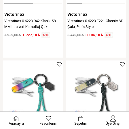
Victorinox
Victorinox
Victorinox 0.6223.942 Klasik 58
Victorinox 0.6223.E221 Classic SD
MM Lacivert Kamuflaj Çakı
Çakı, Paris Style
1.727,10 ₺
3.104,10 ₺
1.919,00 ₺
%10
3.449,00 ₺
%10
25
24
Anasayfa
Favorilerim
Sepetim
Üye Girişi