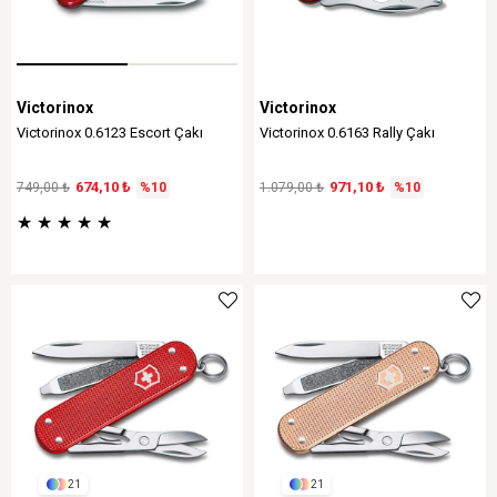
Victorinox
Victorinox
Victorinox 0.6123 Escort Çakı
Victorinox 0.6163 Rally Çakı
674,10 ₺
971,10 ₺
749,00 ₺
%10
1.079,00 ₺
%10
★
★
★
★
★
21
21