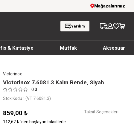
rim!
1000 TL ve üzeri siparişlerde ücretsiz k
Mağazalarımız
Yardım
fis & Kırtasiye
Mutfak
Aksesuar
Victorinox
Victorinox 7.6081.3 Kalın Rende, Siyah
0.0
Stok Kodu
(VT 7.6081.3)
859,00 ₺
Taksit Seçenekleri
112,62 ₺
`den başlayan taksitlerle