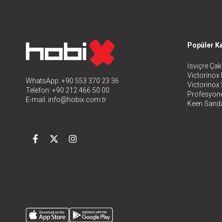
Popüler Ka
İsviçre Çakı
Victorinox 
WhatsApp: +90 553 370 23 36
Victorinox
Telefon: +90 212 466 50 00
Profesyone
E-mail:
info@hobix.com.tr
Keen Sanda