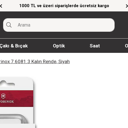
siz kargo
Giyim Ürünlerinde %20'ye Varan İndi
Çakı & Bıçak
Optik
Saat
O
rinox 7.6081.3 Kalın Rende, Siyah