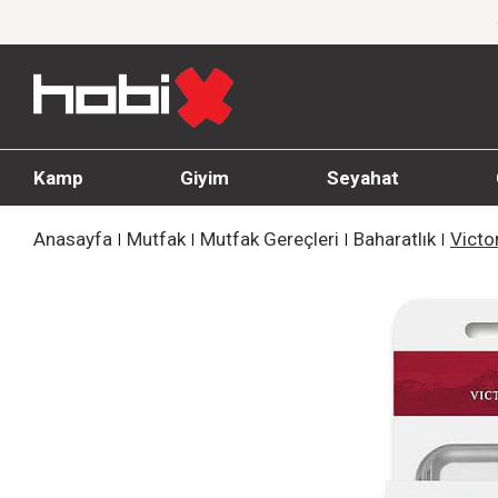
 İndirim!
1000 TL ve üzeri siparişlerde ücret
Kamp
Giyim
Seyahat
Anasayfa
Mutfak
Mutfak Gereçleri
Baharatlık
Victo