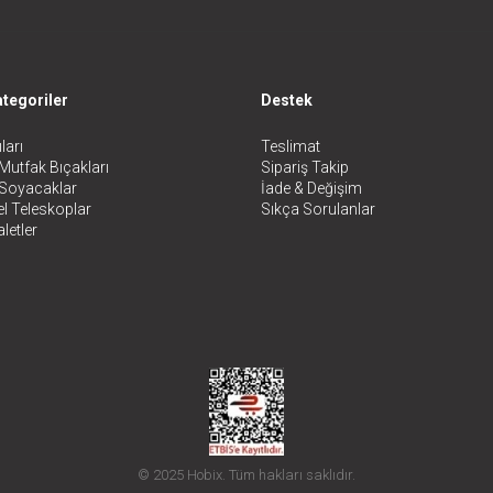
tegoriler
Destek
ları
Teslimat
Mutfak Bıçakları
Sipariş Takip
 Soyacaklar
İade & Değişim
l Teleskoplar
Sıkça Sorulanlar
letler
© 2025 Hobix. Tüm hakları saklıdır.