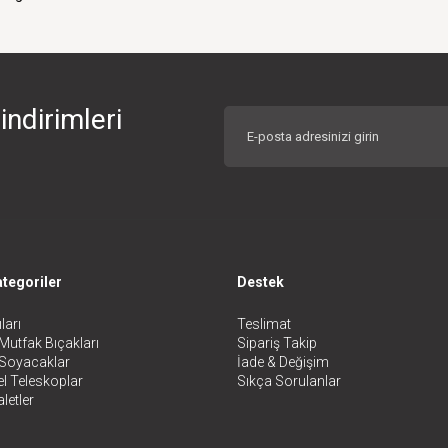
indirimleri
tegoriler
Destek
ları
Teslimat
Mutfak Bıçakları
Sipariş Takip
 Soyacaklar
İade & Değişim
l Teleskoplar
Sıkça Sorulanlar
letler