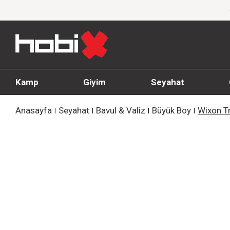
Varan İndirim!
1000 TL ve üzeri siparişlerde 
Kamp
Giyim
Seyahat
Anasayfa
Seyahat
Bavul & Valiz
Büyük Boy
Wixon Tr