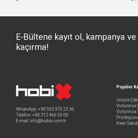
E-Bültene kayıt ol, kampanya ve 
kaçırma!
Popüler Ka
İsviçre Çakı
Victorinox 
WhatsApp: +90 553 370 23 36
Victorinox
Telefon: +90 212 466 50 00
Profesyone
E-mail:
info@hobix.com.tr
Keen Sanda