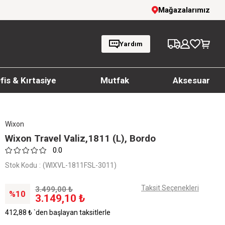
 İndirim!
1000 TL ve üzeri siparişlerde ücret
Mağazalarımız
Yardım
fis & Kırtasiye
Mutfak
Aksesuar
Wixon
Wixon Travel Valiz,1811 (L), Bordo
0.0
Stok Kodu
(WIXVL-1811FSL-3011)
Taksit Seçenekleri
3.499,00 ₺
10
3.149,10 ₺
412,88 ₺
`den başlayan taksitlerle