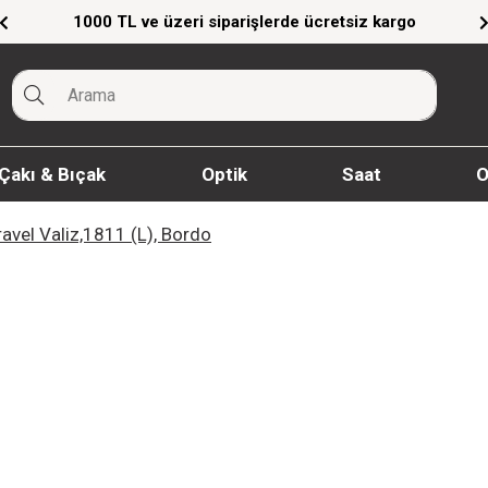
ücretsiz kargo
Giyim Ürünlerinde %20'ye Varan
Çakı & Bıçak
Optik
Saat
O
avel Valiz,1811 (L), Bordo