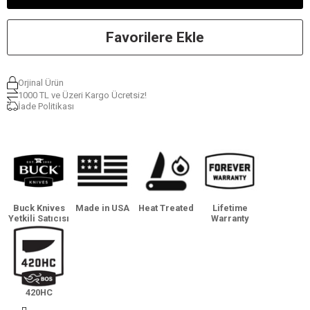
Favorilere Ekle
Orjinal Ürün
1000 TL ve Üzeri Kargo Ücretsiz!
İade Politikası
Buck Knives
Made in USA
Heat Treated
Lifetime
Yetkili Satıcısı
Warranty
420HC