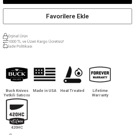
Favorilere Ekle
Orjinal Ürün
1000 TL ve Üzeri Kargo Ücretsiz!
İade Politikası
Buck Knives
Made in USA
Heat Treated
Lifetime
Yetkili Satıcısı
Warranty
420HC